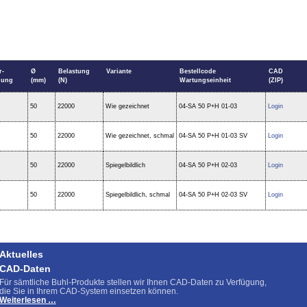
r-
Ø
Belastung
Variante
Bestellcode
CAD
gung
(mm)
(N)
Wartungseinheit
(ZIP)
50
22000
Wie gezeichnet
04-SA 50 P+H 01-03
Login
50
22000
Wie gezeichnet, schmal
04-SA 50 P+H 01-03 SV
Login
50
22000
Spiegelbildlich
04-SA 50 P+H 02-03
Login
50
22000
Spiegelbildlich, schmal
04-SA 50 P+H 02-03 SV
Login
Aktuelles
CAD-Daten
Für sämtliche Buhl-Produkte stellen wir Ihnen CAD-Daten zu Verfügung,
die Sie in Ihrem CAD-System einsetzen können.
CAD-
Weiterlesen …