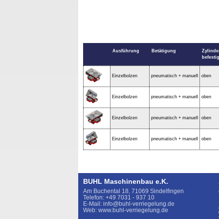
Ausführung
Betätigung
Zylinde
befesti
Einzelbolzen
pneumatisch + manuell
oben
Einzelbolzen
pneumatisch + manuell
oben
Einzelbolzen
pneumatisch + manuell
oben
Einzelbolzen
pneumatisch + manuell
oben
BUHL Maschinenbau e.K.
Am Buchental 18, 71069 Sindelfingen
Telefon: +49 7031 - 937 10
E-Mail: info@buhl-verriegelung.de
Web: www.buhl-verriegelung.de