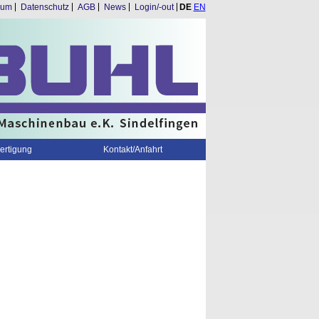
Navigation
sum
Datenschutz
AGB
News
Login/-out
DE
EN
überspringen
ertigung
Kontakt/Anfahrt