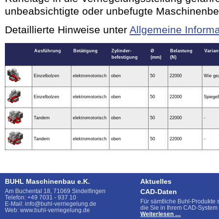
unbeabsichtigte oder unbefugte Maschinenbe
Detaillierte Hinweise unter
Allgemeine Inform
Ausführung
Betätigung
Zylinder-
Ø
Belastung
Varian
befestigung
(mm)
(N)
Einzelbolzen
elektromotorisch
oben
50
22000
Wie ge
Einzelbolzen
elektromotorisch
oben
50
22000
Spiegelb
Tandem
elektromotorisch
oben
50
22000
-
Tandem
elektromotorisch
oben
50
22000
-
BUHL Maschinenbau e.K.
Aktuelles
Am Buchental 18, 71069 Sindelfingen
CAD-Daten
Telefon: +49 7031 - 937 10
Für sämtliche Buhl-Produkte 
E-Mail: info@buhl-verriegelung.de
die Sie in Ihrem CAD-System
Web: www.buhl-verriegelung.de
CAD-
Weiterlesen …